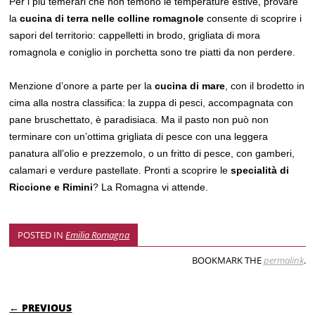
Per i più temerari che non temono le temperature estive, provare
la
cucina di terra nelle colline romagnole
consente di scoprire i
sapori del territorio: cappelletti in brodo, grigliata di mora
romagnola e coniglio in porchetta sono tre piatti da non perdere.
Menzione d’onore a parte per la
cucina di mare
, con il brodetto in
cima alla nostra classifica: la zuppa di pesci, accompagnata con
pane bruschettato, è paradisiaca. Ma il pasto non può non
terminare con un’ottima grigliata di pesce con una leggera
panatura all’olio e prezzemolo, o un fritto di pesce, con gamberi,
calamari e verdure pastellate. Pronti a scoprire le
specialità di
Riccione e Rimini
? La Romagna vi attende.
POSTED IN
Emilia Romagna
BOOKMARK THE
permalink
.
POST NAVIGATION
← PREVIOUS