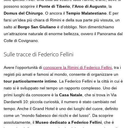
possono scoprire il
Ponte di Tiberio
,
l’Arco di Augusto
, la
Domus del Chirurgo
. O ancora il
Tempio Malatestiano
. E per
farsi un’idea più chiara di Rimini e della sua parte più vissuta, un
salto al
Borgo San Giuliano
è d’obbligo. Non dimentichiamo
un’attrazione naturale di enorme bellezza, ovvero il Panorama dal
Colle di Covignano.
Sulle tracce di Federico Fellini
Avere l’opportunità di
conoscere la Rimini di Federico Fellini
, tra i
registi più amati e famosi al mondo, consente di organizzare un
tour particolarmente intimo
. La Federico Fellini e la città in cui è
nato si è sviluppato nel tempo un rapporto complesso. Uno dei
primi luoghi da conoscere è la
Casa Natale
, che si trova in Via
Dardanelli 10: piccola curiosità, il numero è stato cambiato nel
tempo. Anche il Grand Hotel è uno dei luoghi del cuore, definito
come un “mondo fiabesco dei ricchi e del lusso”. Da scoprire
assolutamente, il
Museo dedicato a Federico Fellini
, che è