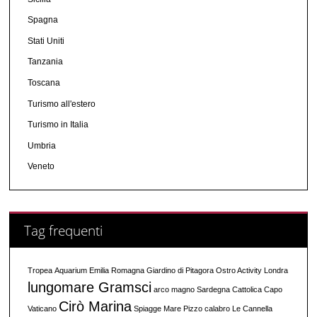
Spagna
Stati Uniti
Tanzania
Toscana
Turismo all'estero
Turismo in Italia
Umbria
Veneto
Tag frequenti
Tropea
Aquarium
Emilia Romagna
Giardino di Pitagora
Ostro Activity
Londra
lungomare Gramsci
arco magno
Sardegna
Cattolica
Capo
Cirò Marina
Vaticano
Spiagge
Mare
Pizzo calabro
Le Cannella