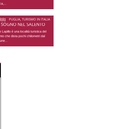
ca,...
RRE LAPILLO: VACANZA
PUGLIA
,
TURISMO IN ITALIA
 SOGNO NEL SALENTO
e Lapillo è una località turistica del
nto che dista pochi chilometri dal
ne...