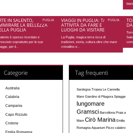
bian
RTE IN SALENTO,
VIAGGI IN PUGLIA: TANTE
TO
PUGLIA
PUGLIA
MMIRARE LA BELLEZZA
ATTIVITÀ DA FARE E
DA
ELLA PUGLIA
LUOGHI DA VISITARE
Torr
 Salento è spesso ricordato e
La Puglia, magica terra ricca di
Sale
nosciuto soprattutto per le sue
tradizioni, storia, cultura oltre che mare
comu
agge, per il...
cristallino e...
Categorie
Tag frequenti
Australia
Sardegna
Tropea
Le Cannella
Mare
Giardino di Pitagora
Spiagge
Calabria
lungomare
Campania
Gramsci
Barcellona
Praia a
Capo Rizzuto
Cirò Marina
Mare
Emilia
Crotone
Romagna
Aquarium
Pizzo calabro
Emilia Romagna