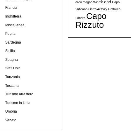
week end
arco magno
Capo
Francia
Vaticano
Ostro Activity
Cattolica
Capo
Inghilterra
Londra
Rizzuto
Miscellanea
Puglia
Sardegna
Sicilia
Spagna
Stati Uniti
Tanzania
Toscana
Turismo all'estero
Turismo in Italia
Umbria
Veneto