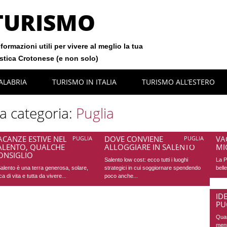
TURISMO
formazioni utili per vivere al meglio la tua
istica Crotonese (e non solo)
ALABRIA
TURISMO IN ITALIA
TURISMO ALL’ESTERO
la categoria:
Puglia
ACANZE ESTIVE NEL
DOVE CONVIENE
VA
PUGLIA
PUGLIA
ALENTO, QUALCHE
ALLOGGIARE IN SALENTO
MI
ONSIGLIO
Salento low cost: ecco tutti i luoghi
La P
 Salento è una terra generosa, solare,
strategici in cui soggiornare spendendo
bell
ca di vita e tutta da vivere...
poco anche...
ID
PU
Quan
ment