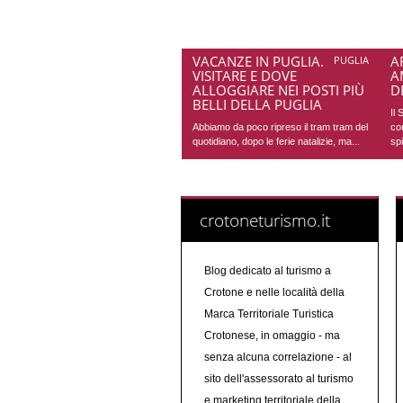
VACANZE IN PUGLIA. COSA
A
PUGLIA
VISITARE E DOVE
A
ALLOGGIARE NEI POSTI PIÙ
D
BELLI DELLA PUGLIA
Il
Abbiamo da poco ripreso il tram tram del
co
quotidiano, dopo le ferie natalizie, ma...
spi
crotoneturismo.it
Blog dedicato al turismo a
Crotone e nelle località della
Marca Territoriale Turistica
Crotonese, in omaggio - ma
senza alcuna correlazione - al
sito dell'assessorato al turismo
e marketing territoriale della