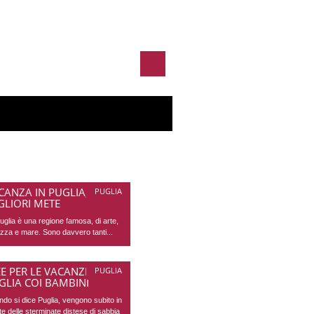
CANZA IN PUGLIA, LE
PUGLIA
GLIORI METE
uglia è una regione famosa, di arte,
ezza e mare. Sono davvero tanti...
EE PER LE VACANZE IN
PUGLIA
GLIA COI BAMBINI
do si dice Puglia, vengono subito in
e delle sterminate distese di sabbia