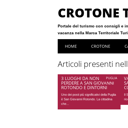
CROTONE 
Portale del turismo con consigli e in
vacanza nella Marca Territoriale Tur
Main menu
Skip
HOME
CROTONE
C
to
content
Articoli presenti nel
3 LUOGHI DA NON
V
PUGLIA
PERDERE A SAN GIOVANNI
S
ROTONDO E DINTORNI
C
Uno dei posti più significativi della Puglia
Il
è San Giovanni Rotondo. La cittadina
ric
che...