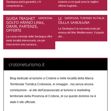
Sardegna potrà garantirti, c’è
insieme a voi quali sono le migliori
certamente la...
offerte traghetti...
GUIDA TRAGHETTI PER
LE SPIAGGE PIÙ BELLE
SARDEGNA
SARDEGNA
,
TURISMO IN ITALIA
GOLFO ARANCI LINEE,
DELLA SARDEGNA
ORARI, PARTENZE,
La Sardegna è la seconda isola più
OFFERTE
estesa del Mar Mediterraneo. Il popolo
La costa orientale della Sardegna offre
dei...
tante località interessanti, sia per
trascorrere una vacanza...
crotoneturismo.it
Blog dedicato al turismo a Crotone e nelle località della Marca
Territoriale Turistica Crotonese, in omaggio - ma senza alcuna
correlazione - al sito dell'assessorato al turismo e marketing
territoriale della Provincia di Crotone, di cui questo dominio ne è
stato il sito ufficiale.