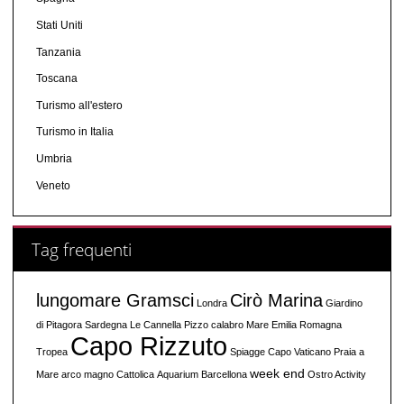
Stati Uniti
Tanzania
Toscana
Turismo all'estero
Turismo in Italia
Umbria
Veneto
Tag frequenti
lungomare Gramsci
Cirò Marina
Londra
Giardino
di Pitagora
Sardegna
Le Cannella
Pizzo calabro
Mare
Emilia Romagna
Capo Rizzuto
Tropea
Spiagge
Capo Vaticano
Praia a
week end
Mare
arco magno
Cattolica
Aquarium
Barcellona
Ostro Activity