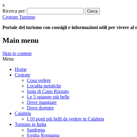
x
Ricerca per:
Crotone Turismo
Portale del turismo con consigli e informazioni utili per vivere al
Main menu
Skip to content
Menu
Home
Crotone
Cosa vedere
Localita turistiche
Isola di Capo Rizzuto
Le 5 spiagge più belle
Dove mangiare
Dove dormire
Calabria
I 10 posti più belli da vedere in Calabria
Turismo in Italia
Sardegna
Emilia Romagna