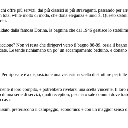
chi offre più servizi, dai più classici ai più stravaganti, passando per ar
n total white molto di moda, che dona eleganza e unicità. Questo stabilim
reti.
to dalla famosa Dorina, la bagnina che dal 1946 gestisce lo stabilimento 
Riccione? Non vi resta che dirigervi verso il bagno 88-89, ossia il bagno
aldate. Le tende richiamano un po’ un accampamento beduino, e donano q
i. Per riposare è a disposizione una vastissima scelta di strutture per tu
e il loro compito, e potrebbero rivelarsi una scelta vincente. Il loro ess
o di una serie di servizi, quali reception, piscina o sale comuni dove tra
a casa.
vanissimi preferiscono il campeggio, economico e con un maggior senso di