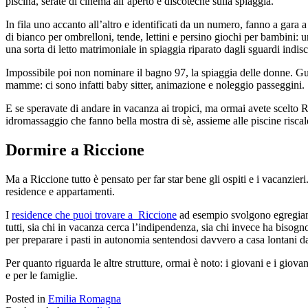
piscina, serate di cinema all’aperto e discoteche sulla spiaggia.
In fila uno accanto all’altro e identificati da un numero, fanno a gara a 
di bianco per ombrelloni, tende, lettini e persino giochi per bambini: u
una sorta di letto matrimoniale in spiaggia riparato dagli sguardi indisc
Impossibile poi non nominare il bagno 97, la spiaggia delle donne. Guida
mamme: ci sono infatti baby sitter, animazione e noleggio passeggini.
E se speravate di andare in vacanza ai tropici, ma ormai avete scelto 
idromassaggio che fanno bella mostra di sè, assieme alle piscine risc
Dormire a Riccione
Ma a Riccione tutto è pensato per far star bene gli ospiti e i vacanzier
residence e appartamenti.
I
residence che puoi trovare a Riccione
ad esempio svolgono egregiament
tutti, sia chi in vacanza cerca l’indipendenza, sia chi invece ha bisogn
per preparare i pasti in autonomia sentendosi davvero a casa lontani d
Per quanto riguarda le altre strutture, ormai è noto: i giovani e i gio
e per le famiglie.
Posted in
Emilia Romagna