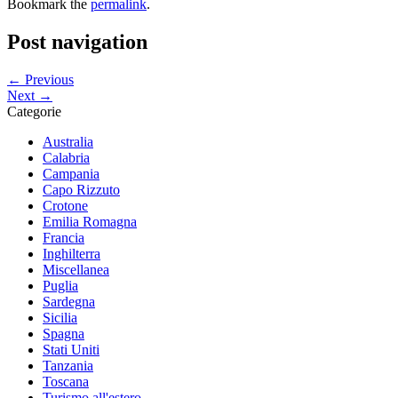
Bookmark the
permalink
.
Post navigation
← Previous
Next →
Categorie
Australia
Calabria
Campania
Capo Rizzuto
Crotone
Emilia Romagna
Francia
Inghilterra
Miscellanea
Puglia
Sardegna
Sicilia
Spagna
Stati Uniti
Tanzania
Toscana
Turismo all'estero