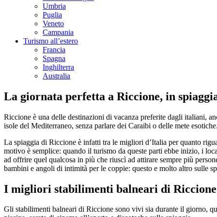
Umbria
Puglia
Veneto
Campania
Turismo all’estero
Francia
Spagna
Inghilterra
Australia
La giornata perfetta a Riccione, in spiaggi
Riccione è una delle destinazioni di vacanza preferite dagli italiani, an
isole del Mediterraneo, senza parlare dei Caraibi o delle mete esotiche.
La spiaggia di Riccione è infatti tra le migliori d’Italia per quanto rig
motivo è semplice: quando il turismo da queste parti ebbe inizio, i loc
ad offrire quel qualcosa in più che riuscì ad attirare sempre più person
bambini e angoli di intimità per le coppie: questo e molto altro sulle s
I migliori stabilimenti balneari di Riccione
Gli stabilimenti balneari di Riccione sono vivi sia durante il giorno, q