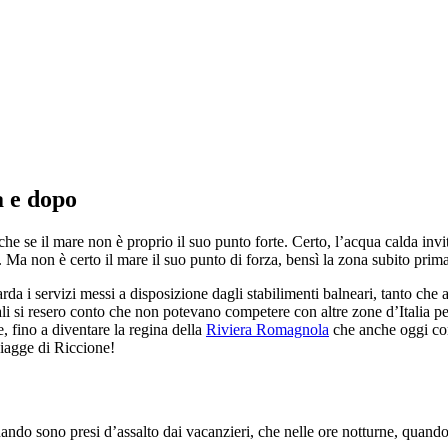
a e dopo
che se il mare non è proprio il suo punto forte. Certo, l’acqua calda invi
 Ma non è certo il mare il suo punto di forza, bensì la zona subito prima
uarda i servizi messi a disposizione dagli stabilimenti balneari, tanto che 
ali si resero conto che non potevano competere con altre zone d’Italia p
e, fino a diventare la regina della
Riviera Romagnola
che anche oggi con
piagge di Riccione!
uando sono presi d’assalto dai vacanzieri, che nelle ore notturne, quando