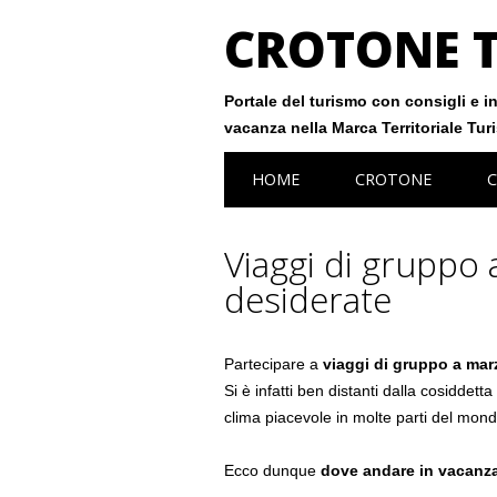
CROTONE 
Portale del turismo con consigli e in
vacanza nella Marca Territoriale Tur
Main menu
Skip
HOME
CROTONE
C
to
content
Viaggi di gruppo 
desiderate
Partecipare a
viaggi di gruppo a mar
Si è infatti ben distanti dalla cosiddet
clima piacevole in molte parti del mond
Ecco dunque
dove andare in vacanz