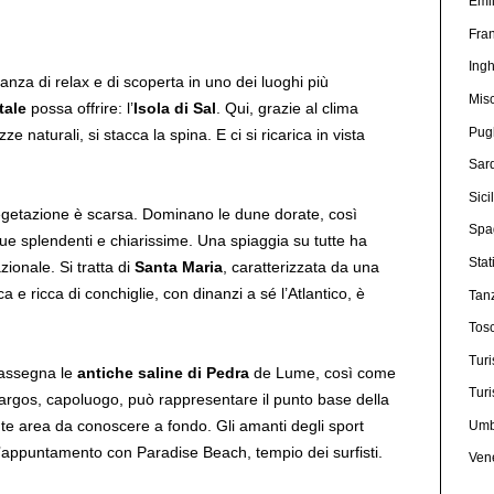
Emi
Fra
Ingh
anza di relax e di scoperta in uno dei luoghi più
Mis
tale
possa offrire: l’
Isola di Sal
. Qui, grazie al clima
Pug
e naturali, si stacca la spina. E ci si ricarica in vista
Sar
Sici
a vegetazione è scarsa. Dominano le dune dorate, così
Spa
acque splendenti e chiarissime. Una spiaggia su tutte ha
Stat
zionale. Si tratta di
Santa Maria
, caratterizzata da una
 e ricca di conchiglie, con dinanzi a sé l’Atlantico, è
Tan
Tos
Turi
 rassegna le
antiche saline di Pedra
de Lume, così come
Turi
argos, capoluogo, può rappresentare il punto base della
nte area da conoscere a fondo. Gli amanti degli sport
Umb
 l’appuntamento con Paradise Beach, tempio dei surfisti.
Ven