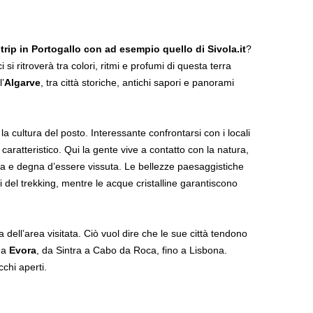
trip in Portogallo con ad esempio quello di Sivola.it
?
 si ritroverà tra colori, ritmi e profumi di questa terra
l’
Algarve
, tra città storiche, antichi sapori e panorami
 cultura del posto. Interessante confrontarsi con i locali
co caratteristico. Qui la gente vive a contatto con la natura,
na e degna d’essere vissuta. Le bellezze paesaggistiche
ti del trekking, mentre le acque cristalline garantiscono
 dell’area visitata. Ciò vuol dire che le sue città tendono
a
Evora
, da Sintra a Cabo da Roca, fino a Lisbona.
chi aperti.