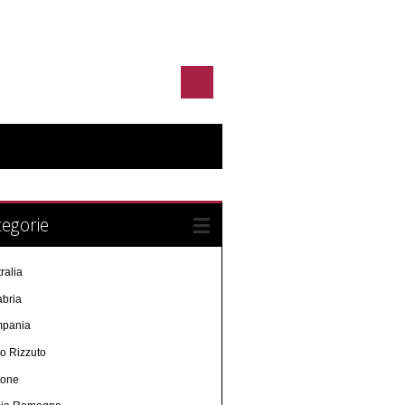
egorie
ralia
abria
pania
o Rizzuto
tone