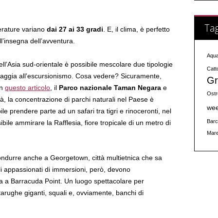
Tag
rature variano
dai 27 ai 33 gradi
. E, il clima, è perfetto
l’insegna dell’avventura.
Aqu
nell’Asia sud-orientale è possibile mescolare due tipologie
Catt
piaggia all’escursionismo. Cosa vedere? Sicuramente,
Gr
in
questo articolo
, il
Parco nazionale Taman Negara
e
Ostr
ltà, la concentrazione di parchi naturali nel Paese è
we
e prendere parte ad un safari tra tigri e rinoceronti, nel
Barc
bile ammirare la Rafflesia, fiore tropicale di un metro di
Mar
ondurre anche a Georgetown, città multietnica che sa
Gli appassionati di immersioni, però, devono
 a Barracuda Point. Un luogo spettacolare per
tarughe giganti, squali e, ovviamente, banchi di