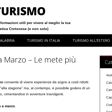
TURISMO
formazioni utili per vivere al meglio la tua
istica Crotonese (e non solo)
ALABRIA
TURISMO IN ITALIA
TURISMO ALL’ESTERO
a Marzo – Le mete più
Cat
Aust
zo
consente di vivere esperienze da sogno a costi ridotti.
Cal
ta “alta stagione” ma, al contempo, è possibile godere di un
Cam
o, cimentandosi in avventure travolgenti.
Cap
Cro
a a marzo
.