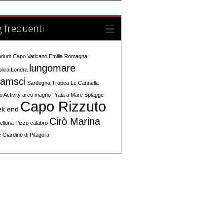
 frequenti
arium
Capo Vaticano
Emilia Romagna
lungomare
olica
Londra
amsci
Sardegna
Tropea
Le Cannella
o Activity
arco magno
Praia a Mare
Spiagge
Capo Rizzuto
ek end
Cirò Marina
ellona
Pizzo calabro
e
Giardino di Pitagora