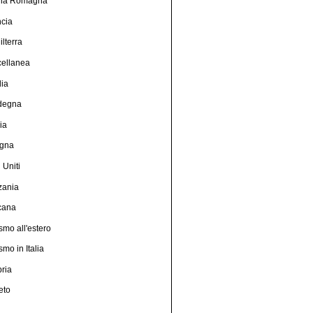
lia Romagna
ncia
ilterra
cellanea
lia
degna
lia
gna
i Uniti
zania
cana
smo all'estero
smo in Italia
ria
eto