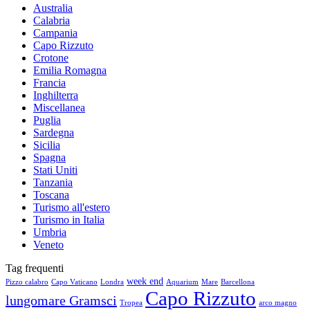
Australia
Calabria
Campania
Capo Rizzuto
Crotone
Emilia Romagna
Francia
Inghilterra
Miscellanea
Puglia
Sardegna
Sicilia
Spagna
Stati Uniti
Tanzania
Toscana
Turismo all'estero
Turismo in Italia
Umbria
Veneto
Tag frequenti
week end
Pizzo calabro
Capo Vaticano
Londra
Aquarium
Mare
Barcellona
Capo Rizzuto
lungomare Gramsci
Tropea
arco magno