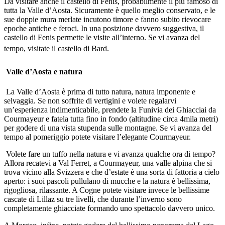
Da visitare anche il castello di Fenis, probabilmente il più famoso di
tutta la Valle d’Aosta. Sicuramente è quello meglio conservato, e le
sue doppie mura merlate incutono timore e fanno subito rievocare
epoche antiche e feroci. In una posizione davvero suggestiva, il
castello di Fenis permette le visite all’interno. Se vi avanza del
tempo, visitate il castello di Bard.
Valle d’Aosta e natura
La Valle d’Aosta è prima di tutto natura, natura imponente e
selvaggia. Se non soffrite di vertigini e volete regalarvi
un’esperienza indimenticabile, prendete la Funivia dei Ghiacciai da
Courmayeur e fatela tutta fino in fondo (altitudine circa 4mila metri)
per godere di una vista stupenda sulle montagne. Se vi avanza del
tempo al pomeriggio potete visitare l’elegante Courmayeur.
Volete fare un tuffo nella natura e vi avanza qualche ora di tempo?
Allora recatevi a Val Ferret, a Courmayeur, una valle alpina che si
trova vicino alla Svizzera e che d’estate è una sorta di fattoria a cielo
aperto: i suoi pascoli pullulano di mucche e la natura è bellissima,
rigogliosa, rilassante. A Cogne potete visitare invece le bellissime
cascate di Lillaz su tre livelli, che durante l’inverno sono
completamente ghiacciate formando uno spettacolo davvero unico.