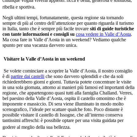
chiunque voglia viverla appieno: ricca e bella, generosa e sontuosa,
ribella e sportiva.
Negli ultimi tempi, fortunatamente, questa regione sta tornando
sempre di più al centro dell’attenzione per quanto riguarda il turismo
in Italia, tanto che è sempre più facile trovare
siti di guide turistiche
con tante informazioni e consigli su
cosa vedere in Valle d’Aosta
.
Ma cosa fare in Valle d’Aosta in un weekend? Vediamo qualche
spunto per una vacanza davvero unica.
Visitare la Valle d’Aosta in un weekend
Se volete cominciare a scoprire la Valle d’Aosta, il nostro consiglio
è di
partire dai castelli
che sono davvero splendidi e che da soli
richiederebbero giorni e giorni. Tuttavia potete concentrare le visite
in una sola giornata, attorno ai manieri più famosi ed importanti della
regione, che appartengono quasi tutti alla famiglia Challand. Verres,
bel paesino della Valle d’Aosta, ospita il castello omonimo che è
imponente e massiccio. Di sera viene illuminato in modo molto
scenografico, l’ideale per scattare qualche foto. Poco distante è
possibile visitare il castello di Issogne, che all’interno conserva
tantissimi affreschi: è possibile optare per una visita guidata per
godere al meglio della sua bellezza.