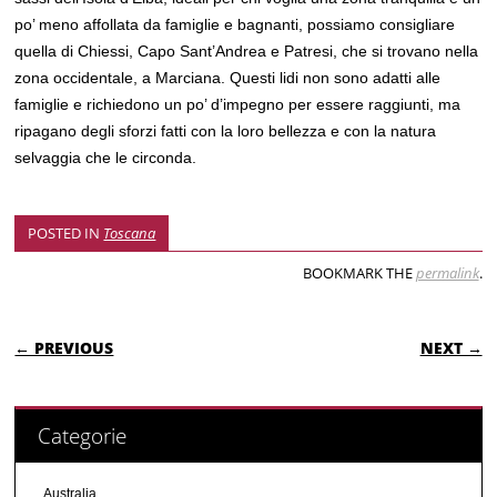
po’ meno affollata da famiglie e bagnanti, possiamo consigliare
quella di Chiessi, Capo Sant’Andrea e Patresi, che si trovano nella
zona occidentale, a Marciana. Questi lidi non sono adatti alle
famiglie e richiedono un po’ d’impegno per essere raggiunti, ma
ripagano degli sforzi fatti con la loro bellezza e con la natura
selvaggia che le circonda.
POSTED IN
Toscana
BOOKMARK THE
permalink
.
POST NAVIGATION
← PREVIOUS
NEXT →
Categorie
Australia