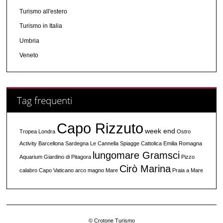
Turismo all'estero
Turismo in Italia
Umbria
Veneto
Tag frequenti
Capo Rizzuto
week end
Tropea
Londra
Ostro
Activity
Barcellona
Sardegna
Le Cannella
Spiagge
Cattolica
Emilia Romagna
lungomare Gramsci
Aquarium
Giardino di Pitagora
Pizzo
Cirò Marina
calabro
Capo Vaticano
arco magno
Mare
Praia a Mare
© Crotone Turismo