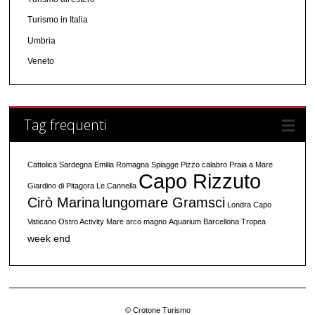
Turismo in Italia
Umbria
Veneto
Tag frequenti
Cattolica
Sardegna
Emilia Romagna
Spiagge
Pizzo calabro
Praia a Mare
Capo Rizzuto
Giardino di Pitagora
Le Cannella
Cirò Marina
lungomare Gramsci
Londra
Capo
Vaticano
Ostro Activity
Mare
arco magno
Aquarium
Barcellona
Tropea
week end
© Crotone Turismo