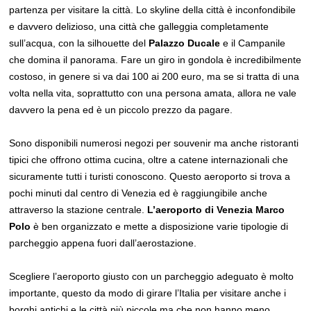
partenza per visitare la città. Lo skyline della città è inconfondibile
e davvero delizioso, una città che galleggia completamente
sull’acqua, con la silhouette del
Palazzo Ducale
e il Campanile
che domina il panorama. Fare un giro in gondola è incredibilmente
costoso, in genere si va dai 100 ai 200 euro, ma se si tratta di una
volta nella vita, soprattutto con una persona amata, allora ne vale
davvero la pena ed è un piccolo prezzo da pagare.
Sono disponibili numerosi negozi per souvenir ma anche ristoranti
tipici che offrono ottima cucina, oltre a catene internazionali che
sicuramente tutti i turisti conoscono. Questo aeroporto si trova a
pochi minuti dal centro di Venezia ed è raggiungibile anche
attraverso la stazione centrale.
L’aeroporto di Venezia Marco
Polo
è ben organizzato e mette a disposizione varie tipologie di
parcheggio appena fuori dall’aerostazione.
Scegliere l’aeroporto giusto con un parcheggio adeguato è molto
importante, questo da modo di girare l’Italia per visitare anche i
borghi antichi e le città più piccole ma che non hanno meno