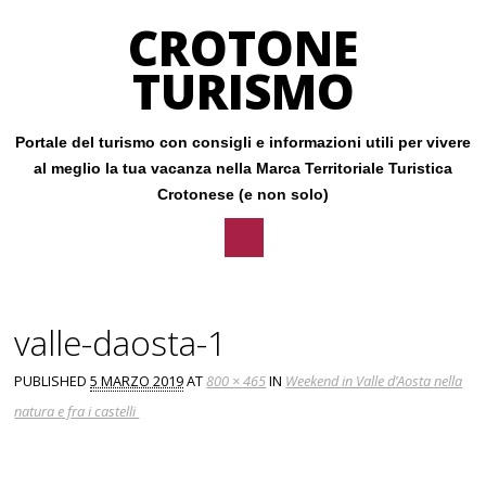
CROTONE
TURISMO
Portale del turismo con consigli e informazioni utili per vivere
al meglio la tua vacanza nella Marca Territoriale Turistica
Crotonese (e non solo)
Main menu
Skip
to
valle-daosta-1
content
PUBLISHED
5 MARZO 2019
AT
800 × 465
IN
Weekend in Valle d’Aosta nella
natura e fra i castelli