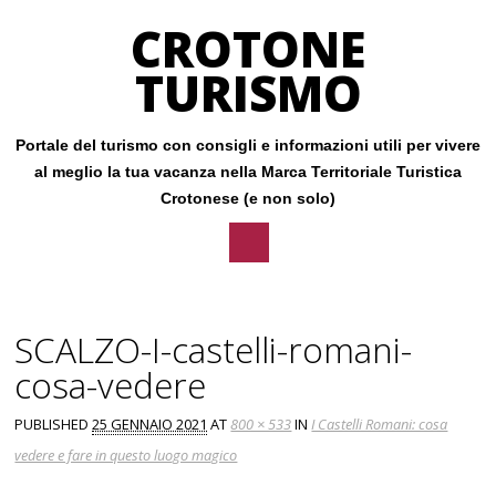
CROTONE
TURISMO
Portale del turismo con consigli e informazioni utili per vivere
al meglio la tua vacanza nella Marca Territoriale Turistica
Crotonese (e non solo)
Main menu
Skip
to
SCALZO-I-castelli-romani-
content
cosa-vedere
PUBLISHED
25 GENNAIO 2021
AT
800 × 533
IN
I Castelli Romani: cosa
vedere e fare in questo luogo magico