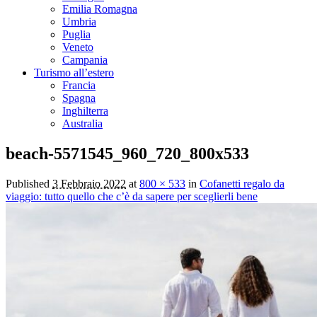
Emilia Romagna
Umbria
Puglia
Veneto
Campania
Turismo all’estero
Francia
Spagna
Inghilterra
Australia
beach-5571545_960_720_800x533
Published
3 Febbraio 2022
at
800 × 533
in
Cofanetti regalo da
viaggio: tutto quello che c’è da sapere per sceglierli bene