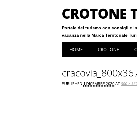
CROTONE 
Portale del turismo con consigli e in
vacanza nella Marca Territoriale Tur
Main menu
Skip
HOME
CROTONE
C
to
content
cracovia_800x36
PUBLISHED
1 DICEMBRE 2020
AT
800 × 36