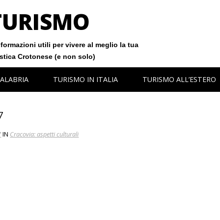
TURISMO
formazioni utili per vivere al meglio la tua
istica Crotonese (e non solo)
ALABRIA
TURISMO IN ITALIA
TURISMO ALL’ESTERO
7
7
IN
Cracovia: aspetti culturali