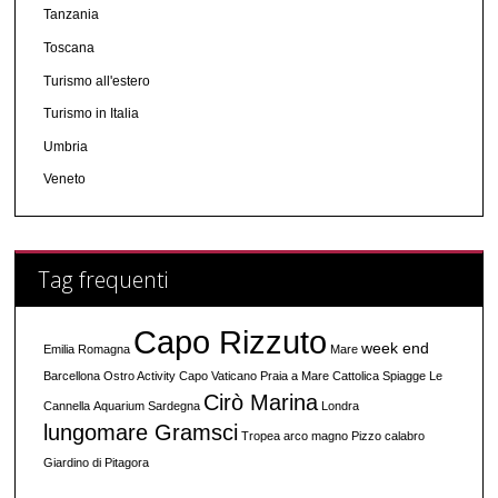
Tanzania
Toscana
Turismo all'estero
Turismo in Italia
Umbria
Veneto
Tag frequenti
Capo Rizzuto
week end
Emilia Romagna
Mare
Barcellona
Ostro Activity
Capo Vaticano
Praia a Mare
Cattolica
Spiagge
Le
Cirò Marina
Cannella
Aquarium
Sardegna
Londra
lungomare Gramsci
Tropea
arco magno
Pizzo calabro
Giardino di Pitagora