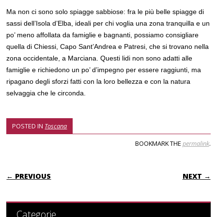
Ma non ci sono solo spiagge sabbiose: fra le più belle spiagge di
sassi dell’Isola d’Elba, ideali per chi voglia una zona tranquilla e un
po’ meno affollata da famiglie e bagnanti, possiamo consigliare
quella di Chiessi, Capo Sant’Andrea e Patresi, che si trovano nella
zona occidentale, a Marciana. Questi lidi non sono adatti alle
famiglie e richiedono un po’ d’impegno per essere raggiunti, ma
ripagano degli sforzi fatti con la loro bellezza e con la natura
selvaggia che le circonda.
POSTED IN
Toscana
BOOKMARK THE
permalink
.
POST NAVIGATION
← PREVIOUS
NEXT →
Categorie